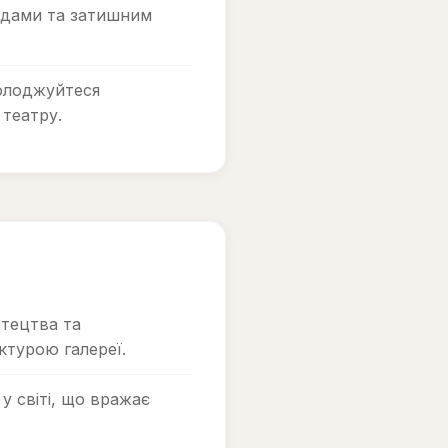
адами та затишним
олоджуйтеся
театру.
тецтва та
ктурою галереї.
у світі, що вражає