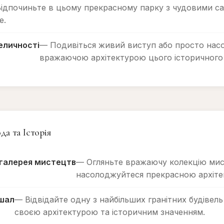
ідпочиньте в цьому прекрасному парку з чудовими с
е.
еличності
— Подивіться живий виступ або просто нас
вражаючою архітектурою цього історичного 
да та Історія
 галерея мистецтв
— Огляньте вражаючу колекцію мис
насолоджуйтеся прекрасною архіте
шал
— Відвідайте одну з найбільших гранітних будівель 
своєю архітектурою та історичним значенням.