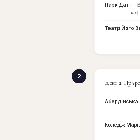
Парк Даті
— В
каф
Театр Його В
2
День 2: Приро
Абердінська
Коледж Марі