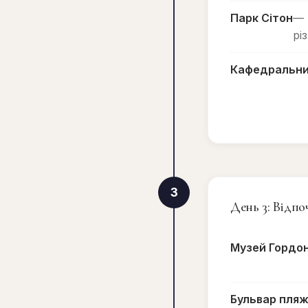
Парк Сітон
— 
рі
Кафедральни
3
День 3: Відп
Музей Гордо
Бульвар пля