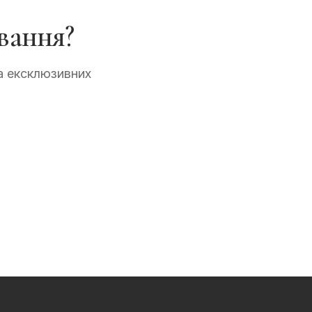
вання?
а ексклюзивних