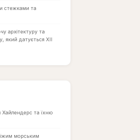
и стежками та
чу архітектуру та
, який датується XII
 Хайлендерс та їхню
віжим морським