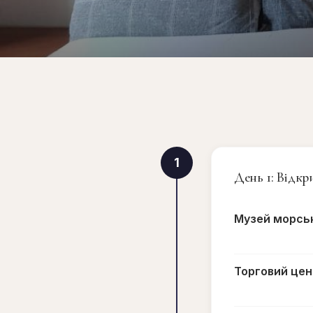
1
День 1: Відк
Музей морськ
Торговий цен