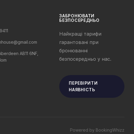
ЗАБРОНЮВАТИ
БЕЗПОСЕРЕДНЬО
9411
Найкращі тарифи
гарантовані при
nhouse@gmail.com
бронюванні
 Aberdeen AB11 6NF,
безпосередньо у нас.
dom
ПЕРЕВІРИТИ
НАЯВНІСТЬ
Powered by BookingWhizz