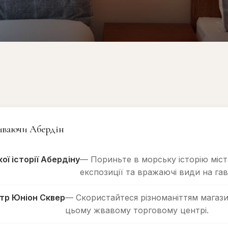
риваючи Абердін
ої історії Абердіну
— Пориньте в морську історію міст
експозиції та вражаючі види на гав
тр Юніон Сквер
— Скористайтеся різноманіттям магазин
цьому жвавому торговому центрі.