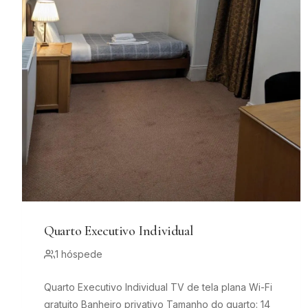
Quarto Executivo Individual
1 hóspede
Quarto Executivo Individual TV de tela plana Wi-Fi
gratuito Banheiro privativo Tamanho do quarto: 14